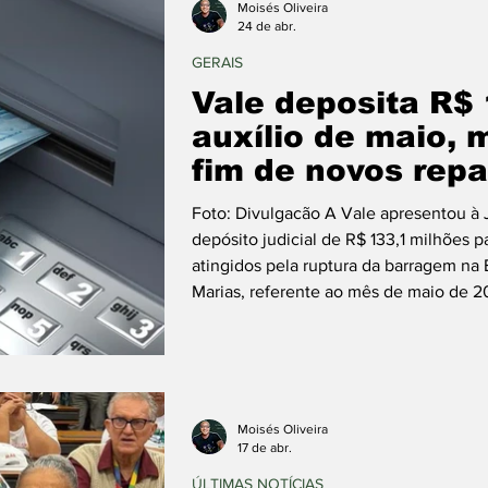
Moisés Oliveira
24 de abr.
GERAIS
Vale deposita R$
auxílio de maio, 
fim de novos rep
Foto: Divulgacão A Vale apresentou à J
depósito judicial de R$ 133,1 milhões p
atingidos pela ruptura da barragem na
Marias, referente ao mês de maio de 2
Justiça que interrompa novos repasse
(FGV) de sacar valores acima de um tet
superado esse monta
Moisés Oliveira
17 de abr.
ÚLTIMAS NOTÍCIAS