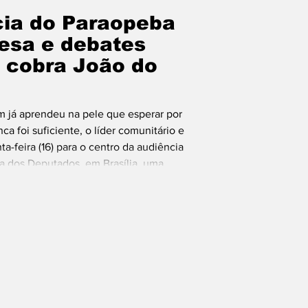
ia do Paraopeba
esa e debates
, cobra João do
m já aprendeu na pele que esperar por
a foi suficiente, o líder comunitário e
ta-feira (16) para o centro da audiência
a dos Deputados, em Brasília, uma
ngidos pelo rompimento da barragem em
 negociação, opinar sobre cada decisão e