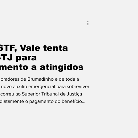
TF, Vale tenta
STJ para
mento a atingidos
moradores de Brumadinho e de toda a
ovo auxílio emergencial para sobreviver
orreu ao Superior Tribunal de Justiça
ediatamente o pagamento do benefício
 de 2019. A nova movimentação judicial
os locais e lideranças comunitárias, que