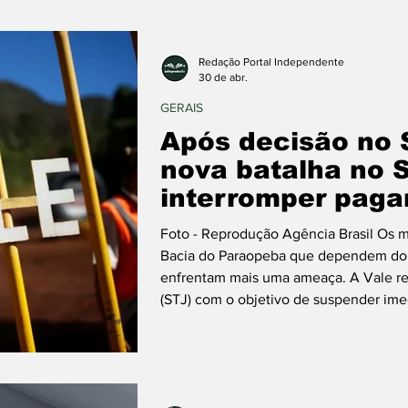
Redação Portal Independente
30 de abr.
GERAIS
Após decisão no S
nova batalha no 
interromper paga
Foto - Reprodução Agência Brasil Os 
Bacia do Paraopeba que dependem do n
enfrentam mais uma ameaça. A Vale rec
(STJ) com o objetivo de suspender im
destinado aos atingidos pela tragédia
gerou indignação imediata entre polític
veem a tentativa da minerado