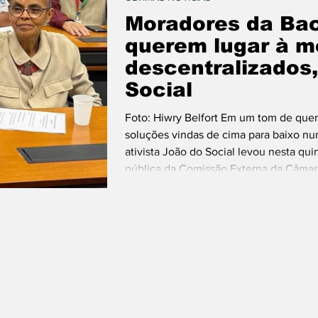
Moradores da Bac
querem lugar à m
descentralizados
Social
Foto: Hiwry Belfort Em um tom de que
soluções vindas de cima para baixo nunc
ativista João do Social levou nesta quin
pública da Comissão Externa da Câmar
cobrança direta e sem rodeios: os ati
Brumadinho precisam sentar à mesa de
deixar de ser meros espe