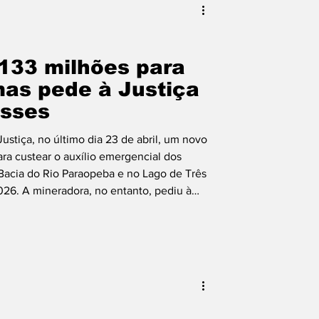
 133 milhões para
mas pede à Justiça
asses
ustiça, no último dia 23 de abril, um novo
ara custear o auxílio emergencial dos
 Bacia do Rio Paraopeba e no Lago de Três
026. A mineradora, no entanto, pediu à
s e impeça a Fundação Getulio Vargas
o de R$ 702 milhões, alegando já ter