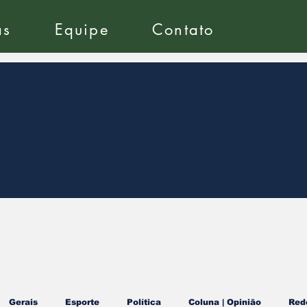
as
Equipe
Contato
Gerais
Esporte
Política
Coluna | Opinião
Red