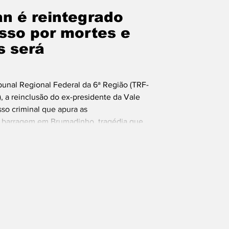
n é reintegrado
sso por mortes e
s será
bunal Regional Federal da 6ª Região (TRF-
7), a reinclusão do ex-presidente da Vale
so criminal que apura as
a barragem em Brumadinho, tragédia que
. A decisão, assinada pela juíza federal
e Lima, da 2ª Vara Federal Criminal de