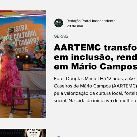
Redação Portal Independente
28 de mai.
GERAIS
AARTEMC transfor
em inclusão, ren
em Mário Campo
Foto: Douglas Maciel Há 12 anos, a As
Caseiros de Mário Campos (AARTEMC) 
pela valorização da cultura local, fort
social. Nascida da iniciativa de mulh
reconhecimento, incentivo e políticas 
produção cultural, a associação se co
acolhimento, capacitação e geraç