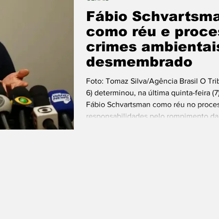
Fábio Schvartsma
como réu e proce
crimes ambientai
desmembrado
Foto: Tomaz Silva/Agência Brasil O Tri
6) determinou, na última quinta-feira (
Fábio Schvartsman como réu no proces
responsabilidades pelo rompimento d
completa seis anos e deixou 272 mortos
substituta Raquel Vasconcelos Alves d
Belo Horizonte, atende a uma o