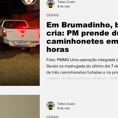
Talles Costa
8 de mai.
GERAIS
Em Brumadinho, 
cria: PM prende d
caminhonetes em
horas
Foto: PMMG Uma operação integrada def
Gerais na madrugada do último dia 7 d
de três caminhonetes furtadas e na pri
cidades de Brumadinho e Sabará, na Re
Imediatamente após o registro de doi
ainda na madrugada, as forças de segu
coordenada pelo COPOM – Centro d
Talles Costa
8 de mai.
GERAIS