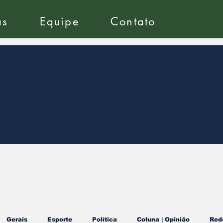
as
Equipe
Contato
Gerais
Esporte
Política
Coluna | Opinião
Red