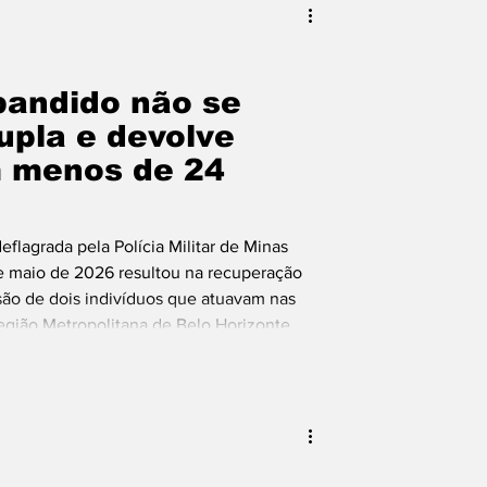
bandido não se
upla e devolve
 menos de 24
lagrada pela Polícia Militar de Minas
e maio de 2026 resultou na recuperação
são de dois indivíduos que atuavam nas
gião Metropolitana de Belo Horizonte.
s furtos de caminhonetes em Brumadinho
rança se articularam em uma ação