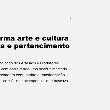
ma arte e cultura
da e pertencimento
s
sociação dos Artesãos e Produtores
vem escrevendo uma história marcada
alecimento comunitário e transformação
eres artesãs mariocampenses que buscavam
públicas voltadas ao artesanato e à
nsolidou como um importante espaço de