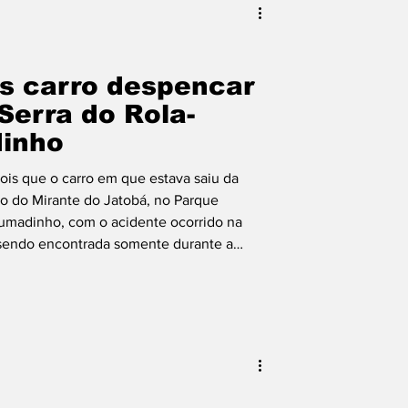
s carro despencar
Serra do Rola-
inho
s que o carro em que estava saiu da
ão do Mirante do Jatobá, no Parque
rumadinho, com o acidente ocorrido na
ma sendo encontrada somente durante a
po de Bombeiros foi acionado por volta das
re um veículo que havia despencado por