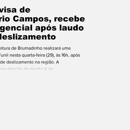
visa de
rio Campos, recebe
gencial após laudo
 deslizamento
eitura de Brumadinho realizará uma
il nesta quarta-feira (29), às 16h, após
 de deslizamento na região. A
 manutenção do trecho é de
Gerais e que, desde o último período
bre os riscos existentes no local, mas as
sido ad