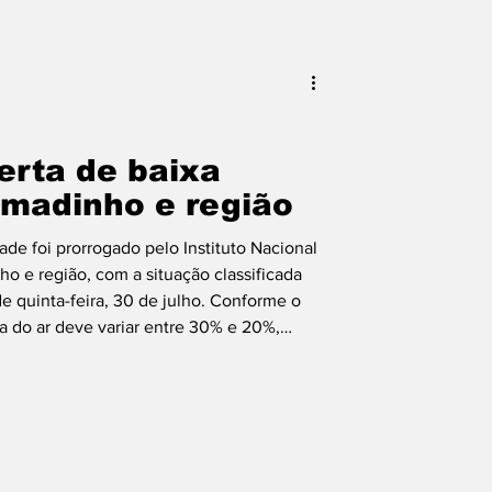
erta de baixa
madinho e região
ade foi prorrogado pelo Instituto Nacional
o e região, com a situação classificada
de quinta-feira, 30 de julho. Conforme o
a do ar deve variar entre 30% e 20%,
tais e à saúde. O índice ficará abaixo do
l da Saúde (OMS), que é entre 40% a