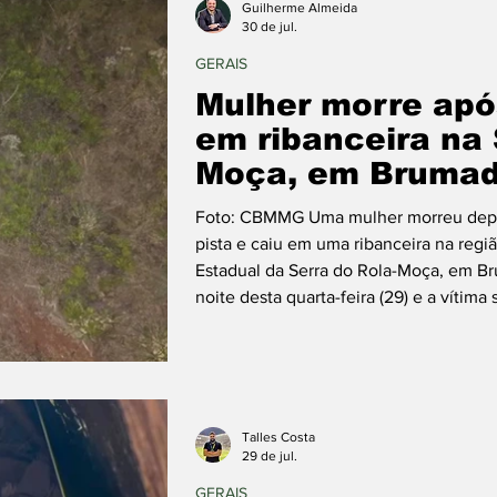
Guilherme Almeida
30 de jul.
GERAIS
Mulher morre apó
em ribanceira na 
Moça, em Brumad
Foto: CBMMG Uma mulher morreu depoi
pista e caiu em uma ribanceira na regi
Estadual da Serra do Rola-Moça, em B
noite desta quarta-feira (29) e a víti
madrugada de quinta-feira (30). O Cor
20h50, após relatos de motoristas sob
uma área íngreme, e as buscas
Talles Costa
29 de jul.
GERAIS