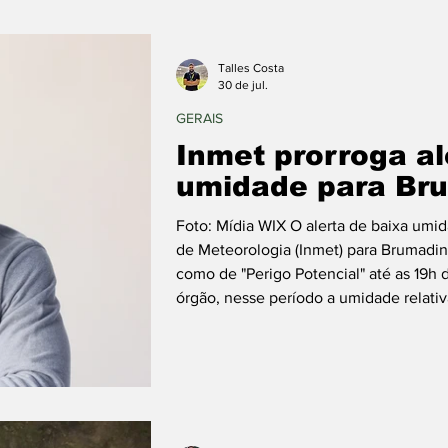
Talles Costa
30 de jul.
GERAIS
Inmet prorroga al
umidade para Bru
Foto: Mídia WIX O alerta de baixa umid
de Meteorologia (Inmet) para Brumadinh
como de "Perigo Potencial" até as 19h 
órgão, nesse período a umidade relativ
representando risco de incêndios flores
recomendado pela Organização Mundia
70%. Valores ab