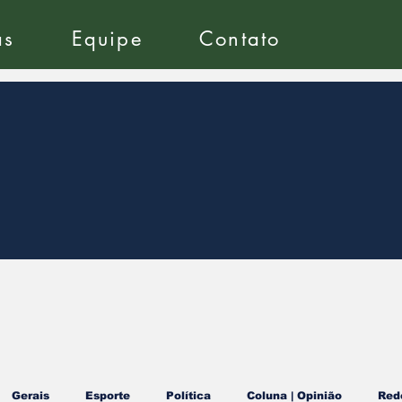
as
Equipe
Contato
Gerais
Esporte
Política
Coluna | Opinião
Red