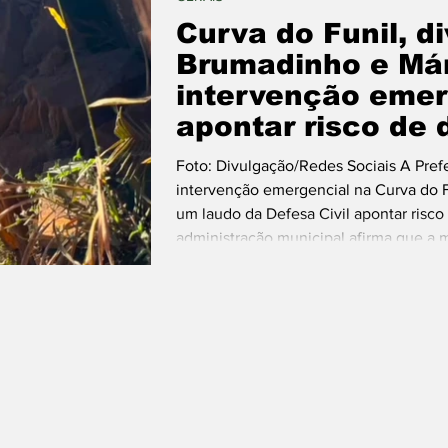
Curva do Funil, di
Brumadinho e Má
intervenção emer
apontar risco de
Foto: Divulgação/Redes Sociais A Pref
intervenção emergencial na Curva do Fun
um laudo da Defesa Civil apontar risco
administração municipal afirma que a
responsabilidade do Governo de Minas 
chuvoso, vem comunicando ao Estado so
medidas necessárias ainda não teriam 