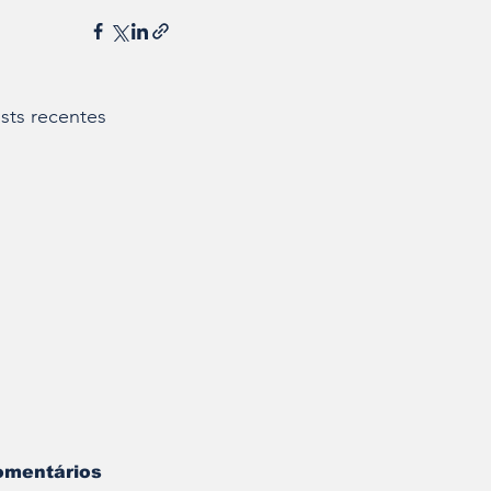
sts recentes
omentários