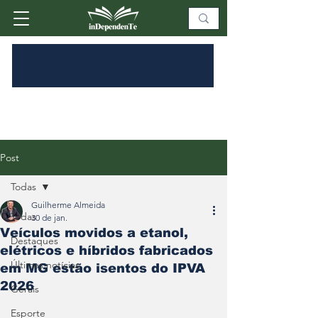
Post
Todas
Guilherme Almeida
Todas
30 de jan.
Veículos movidos a etanol,
Destaques
elétricos e híbridos fabricados
Últimas notícias
em MG estão isentos do IPVA
2026
Gerais
Esporte