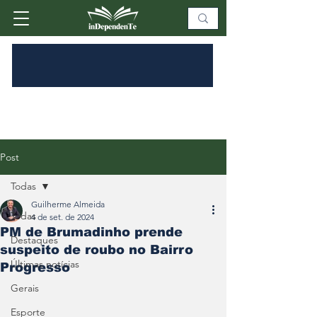
Post
Todas
Guilherme Almeida
Todas
4 de set. de 2024
PM de Brumadinho prende
Destaques
suspeito de roubo no Bairro
Últimas notícias
Progresso
Gerais
Esporte