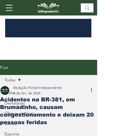
Post
Todas
Redação Portal Independente
Todas
1 de fev. de 2024
Acidentes na BR-381, em
Destaques
Brumadinho, causam
Últimas notícias
congestionamento e deixam 20
pessoas feridas
Gerais
Esporte