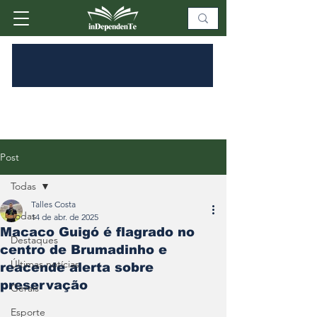
Post
Todas
Talles Costa
Todas
14 de abr. de 2025
Macaco Guigó é flagrado no
Destaques
centro de Brumadinho e
Últimas notícias
reacende alerta sobre
preservação
Gerais
Esporte