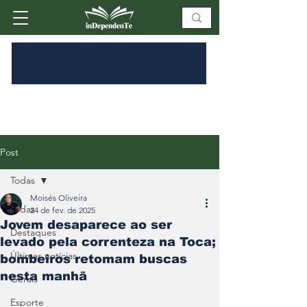
Post
Todas
Moisés Oliveira
Todas
24 de fev. de 2025
Jovem desaparece ao ser
Destaques
levado pela correnteza na Toca;
Últimas notícias
bombeiros retomam buscas
nesta manhã
Gerais
Esporte