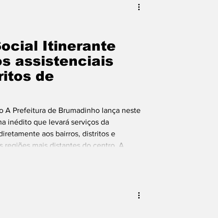
ocial Itinerante
os assistenciais
ritos de
 A Prefeitura de Brumadinho lança neste
ma inédito que levará serviços da
retamente aos bairros, distritos e
 regiões mais distantes do centro. A
 de Casa Branca, com uma programação
ológico gratuito pelo Odontomóvel, em