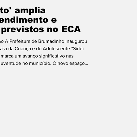
ito' amplia
endimento e
s previstos no ECA
o A Prefeitura de Brumadinho inaugurou
Casa da Criança e do Adolescente “Sirlei
 marca um avanço significativo nas
 e juventude no município. O novo espaço
rto, segurança e qualidade no
óvel que, segundo o secretário de