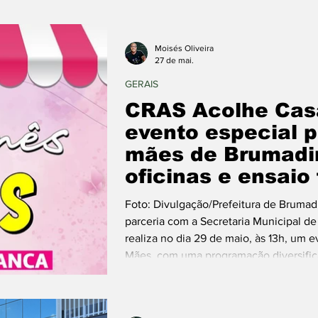
Moisés Oliveira
27 de mai.
GERAIS
CRAS Acolhe Casa
evento especial p
mães de Brumadi
oficinas e ensaio
Foto: Divulgação/Prefeitura de Brum
parceria com a Secretaria Municipal d
realiza no dia 29 de maio, às 13h, um 
Mães, com uma programação diversifica
oficinas, dia da beleza e atrações para
no Jardim Casa Branca. A ação tem com
fortalecimento de ví