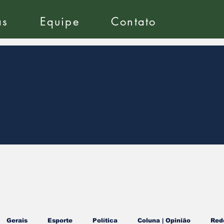
as
Equipe
Contato
Gerais
Esporte
Política
Coluna | Opinião
Red