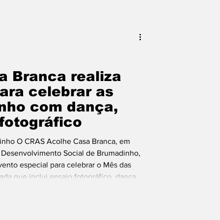
 Branca realiza
ara celebrar as
nho com dança,
 fotográfico
adinho O CRAS Acolhe Casa Branca, em
e Desenvolvimento Social de Brumadinho,
evento especial para celebrar o Mês das
da que inclui ensaio fotográfico, dança,
 as crianças, na Rua das Quaresmeiras, 36,
o objetivo promover a integração, o