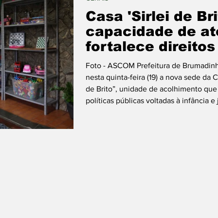
Casa 'Sirlei de Br
capacidade de at
fortalece direito
Foto - ASCOM Prefeitura de Brumadinh
nesta quinta-feira (19) a nova sede da 
de Brito”, unidade de acolhimento que
políticas públicas voltadas à infância
foi planejado para oferecer mais confo
atendimento, substituindo o antigo im
Desenvolvimento Social, apresentava