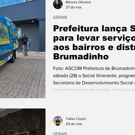
Moisés Oliveira
27 de mar.
GERAIS
Prefeitura lança S
para levar serviç
aos bairros e dist
Brumadinho
Foto: ASCOM Prefeitura de Brumadinho
sábado (28) o Social Itinerante, progra
Secretaria de Desenvolvimento Social di
comunidades do município, inclusive às
inauguração acontece às 9h na Praça
especial que inclui atendimento odont
parceria com a Secretaria de Saúde,
Talles Costa
20 de mar.
GERAIS