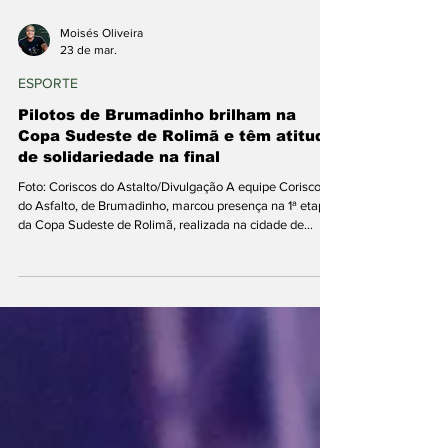
Moisés Oliveira
23 de mar.
ESPORTE
Pilotos de Brumadinho brilham na
Copa Sudeste de Rolimã e têm atitude
de solidariedade na final
Foto: Coriscos do Astalto/Divulgação A equipe Coriscos
do Asfalto, de Brumadinho, marcou presença na 1ª etapa
da Copa Sudeste de Rolimã, realizada na cidade de
Caçapava, em São Paulo, levando o nome do município
para uma competição nacional. Com o apoio da
Prefeitura Municipal e de parceiros locais, os pilotos
Bruno Corisco e Rhani Rhani representaram Brumadinho
entre competidores de várias regiões do Brasil,
conquistando resultados expressivos e mostrando que o
esporte vai a