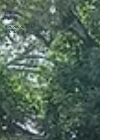
Política
Coluna |
Opinião
Redescobrindo
Brumadinho