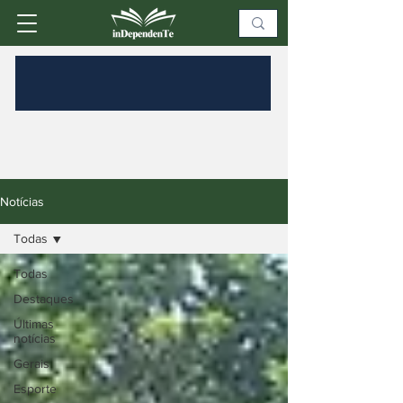
Notícias
Todas
Todas
Destaques
Últimas
notícias
Gerais
Esporte