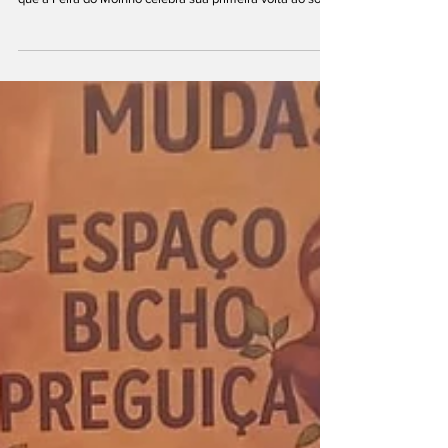
fortalecimento da economia local. É com esse espírito
que a Feira do Moinho celebra sua primeira volta ao sol
no próximo sábado (28), com uma edição comemorativa
repleta de atrações especiais para os brumadinhenses e
visitantes que já transformaram o evento em um dos
pontos de encontro mais queridos da região. Das 10h às
16h, a Serra da Moeda receberá uma programação
ampliada que inclui um encontro de carros antigos em
par