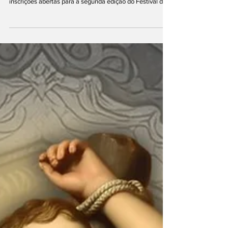
inscrições para músicos locais com
premiação total de R$20 mil
Foto: Marlon Alves A Prefeitura de Brumadinho, por meio
da Secretaria Municipal de Turismo e Cultura, está com
inscrições abertas para a segunda edição do Festival de
Música Brumadinho em Cantos, evento que busca
valorizar a produção musical local e dar visibilidade a
músicos e compositores do município. As inscrições são
gratuitas e podem ser realizadas até o dia 20 de março,
exclusivamente por meio de formulário eletrônico
disponível abaixo. Podem participar artistas a part