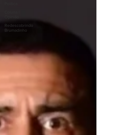
Política
Coluna |
Opinião
Redescobrindo
Brumadinho