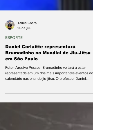
Talles Costa
14 de jul.
ESPORTE
Daniel Corlaitte representará
Brumadinho no Mundial de Jiu-Jítsu
em São Paulo
Foto - Arquivo Pessoal Brumadinho voltará a estar
representada em um dos mais importantes eventos do
calendário nacional do jiu-jítsu. O professor Daniel
Corlaitte, de 45 anos, fundador da equipe Corlaitte Team,
garantiu vaga no Campeonato Mundial da Confederação
Brasileira de Jiu-Jítsu Esportivo (CBJJ) e disputará a
categoria absoluto, considerada uma das mais
desafiadoras da modalidade por reunir atletas sem
divisão por peso. A competição será realizada entre os
dias 26 e 2