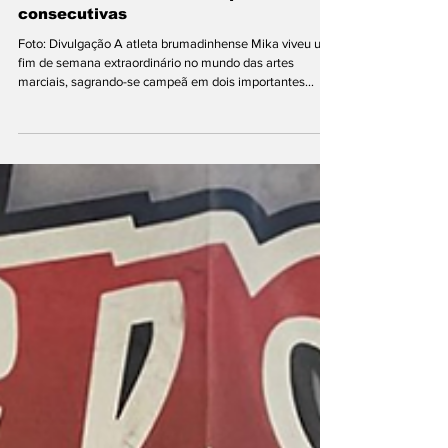
ESPORTE
Mika brilha no ADCC Brasileiro e no
BJJ Storm com duas conquistas
consecutivas
Foto: Divulgação A atleta brumadinhense Mika viveu um
fim de semana extraordinário no mundo das artes
marciais, sagrando-se campeã em dois importantes
torneios de jiu-jitsu realizados em sequência. No sábado
(01/11), ela conquistou o título do primeiro ADCC Brasileiro
em Indaiatuba (SP), considerado o campeonato de
grappling mais desafiador do circuito mundial, e no
domingo (02/11) venceu a etapa final do BJJ Storm XIV
em Nova Lima (MG). As vitórias consecutivas classificam
a