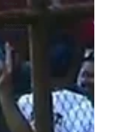
Política
Coluna |
Opinião
Redescobrindo
Brumadinho