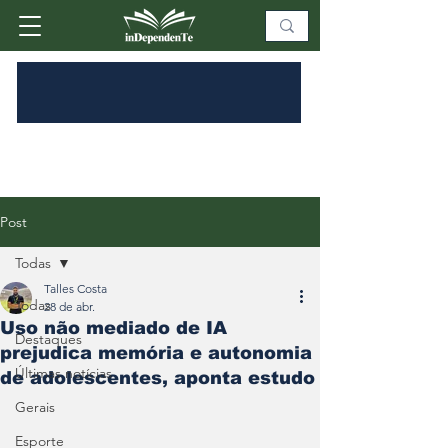
Post
Todas
Talles Costa
Todas
28 de abr.
Uso não mediado de IA
Destaques
prejudica memória e autonomia
Últimas notícias
de adolescentes, aponta estudo
Gerais
Esporte