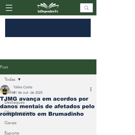
Post
Todas
Talles Costa
Todas
31 de out. de 2025
TJMG avança em acordos por
Destaques
danos mentais de afetados pelo
Últimas notícias
rompimento em Brumadinho
Gerais
Esporte