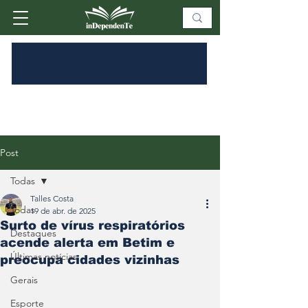
Post
Todas
Talles Costa
Todas
19 de abr. de 2025
Surto de vírus respiratórios
Destaques
acende alerta em Betim e
Últimas notícias
preocupa cidades vizinhas
Gerais
Esporte