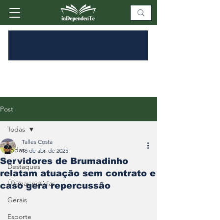
Post
Todas
Talles Costa
Todas
16 de abr. de 2025
Servidores de Brumadinho
Destaques
relatam atuação sem contrato e
Últimas notícias
caso gera repercussão
Gerais
Esporte