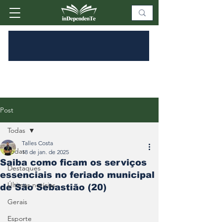
Post
Todas
Talles Costa
Todas
18 de jan. de 2025
Saiba como ficam os serviços
Destaques
essenciais no feriado municipal
Últimas notícias
de São Sebastião (20)
Gerais
Esporte