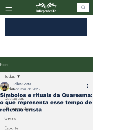
Post
Todas
Talles Costa
Todas
4 de mar. de 2025
Símbolos e rituais da Quaresma:
Destaques
o que representa esse tempo de
Últimas notícias
reflexão cristã
Gerais
Esporte