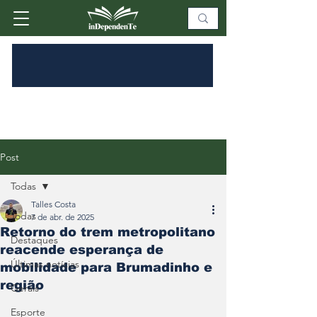
Post
Todas
Talles Costa
Todas
7 de abr. de 2025
Retorno do trem metropolitano
Destaques
reacende esperança de
Últimas notícias
mobilidade para Brumadinho e
região
Gerais
Esporte