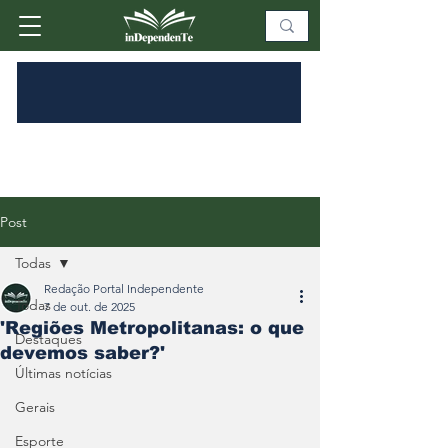
Post
Todas
Redação Portal Independente
Todas
7 de out. de 2025
'Regiões Metropolitanas: o que
Destaques
devemos saber?'
Últimas notícias
Gerais
Esporte