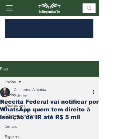
Post
Todas
Guilherme Almeida
Todas
5 de mar.
Receita Federal vai notificar por
Destaques
WhatsApp quem tem direito à
Últimas notícias
isenção de IR até R$ 5 mil
Gerais
Esporte