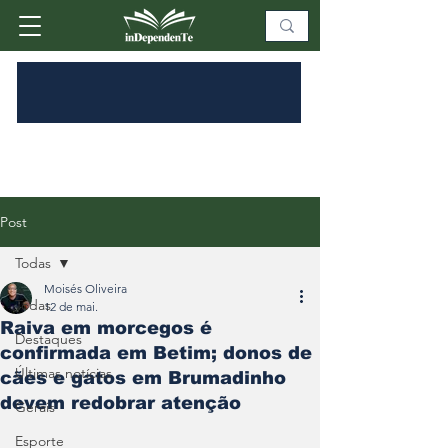
Post
Todas
Moisés Oliveira
Todas
12 de mai.
Raiva em morcegos é
Destaques
confirmada em Betim; donos de
Últimas notícias
cães e gatos em Brumadinho
devem redobrar atenção
Gerais
Esporte