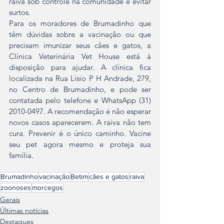
raiva sob controle na comunidade e evitar 
surtos.
Para os moradores de Brumadinho que 
têm dúvidas sobre a vacinação ou que 
precisam imunizar seus cães e gatos, a 
Clínica Veterinária Vet House está à 
disposição para ajudar. A clínica fica 
localizada na Rua Lísio P H Andrade, 279, 
no Centro de Brumadinho, e pode ser 
contatada pelo telefone e WhatsApp (31) 
2010-0497. A recomendação é não esperar 
novos casos aparecerem. A raiva não tem 
cura. Prevenir é o único caminho. Vacine 
seu pet agora mesmo e proteja sua 
família.
Brumadinho
vacinação
Betim
cães e gatos
raiva
zoonoses
morcegos
Gerais
Últimas notícias
Destaques