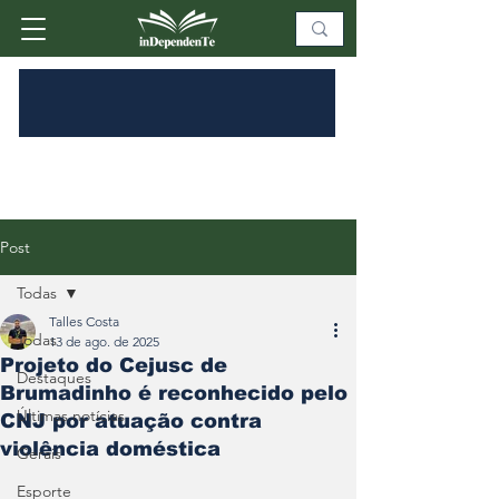
Post
Todas
Talles Costa
Todas
13 de ago. de 2025
Projeto do Cejusc de
Destaques
Brumadinho é reconhecido pelo
Últimas notícias
CNJ por atuação contra
violência doméstica
Gerais
Esporte