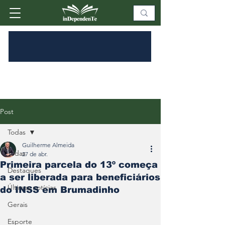
Post
Todas
Guilherme Almeida
Todas
27 de abr.
Primeira parcela do 13º começa
Destaques
a ser liberada para beneficiários
Últimas notícias
do INSS em Brumadinho
Gerais
Esporte