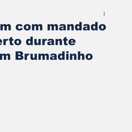
em com mandado
erto durante
em Brumadinho