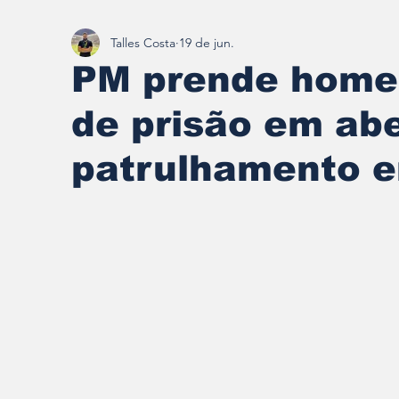
Talles Costa
19 de jun.
Redescobrindo Brumadinho
PM prende hom
de prisão em ab
patrulhamento 