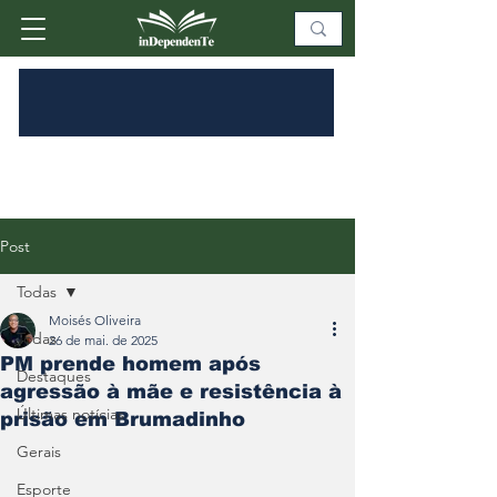
Post
Todas
Moisés Oliveira
Todas
26 de mai. de 2025
PM prende homem após
Destaques
agressão à mãe e resistência à
Últimas notícias
prisão em Brumadinho
Gerais
Esporte