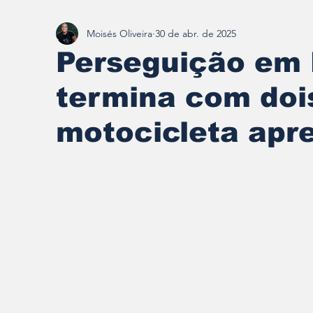
Moisés Oliveira
30 de abr. de 2025
Redescobrindo Brumadinho
Perseguição em
termina com doi
motocicleta apr