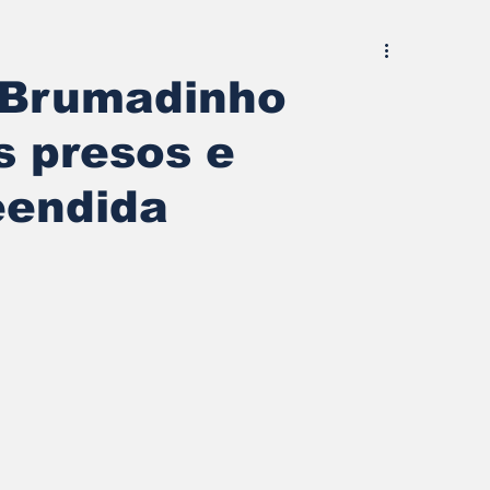
 Brumadinho
s presos e
eendida