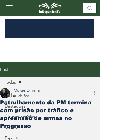
Post
Todas
Moisés Oliveira
Todas
23 de fev.
Patrulhamento da PM termina
Destaques
com prisão por tráfico e
Últimas notícias
apreensão de armas no
Progresso
Gerais
Esporte