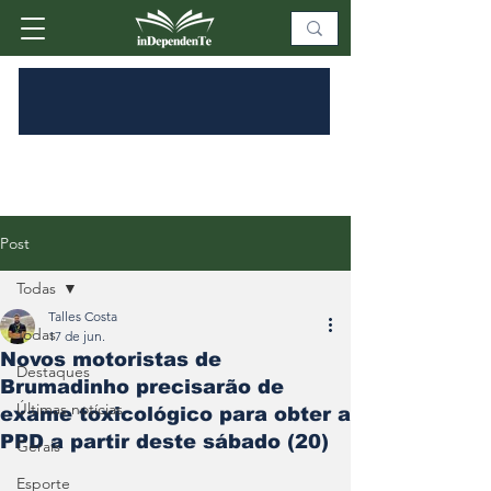
Post
Todas
Talles Costa
Todas
17 de jun.
Novos motoristas de
Destaques
Brumadinho precisarão de
Últimas notícias
exame toxicológico para obter a
PPD a partir deste sábado (20)
Gerais
Esporte