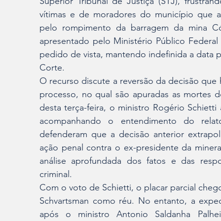
Superior Tribunal de Justiça (STJ), frustran
vítimas e de moradores do município que a
pelo rompimento da barragem da mina Cór
apresentado pelo Ministério Público Federal f
pedido de vista, mantendo indefinida a data p
Corte.
O recurso discute a reversão da decisão que 
processo, no qual são apuradas as mortes d
desta terça-feira, o ministro Rogério Schiett
acompanhando o entendimento do relator
defenderam que a decisão anterior extrapol
ação penal contra o ex-presidente da minerado
análise aprofundada dos fatos e das respo
criminal.
Com o voto de Schietti, o placar parcial chego
Schvartsman como réu. No entanto, a expect
após o ministro Antonio Saldanha Palheir