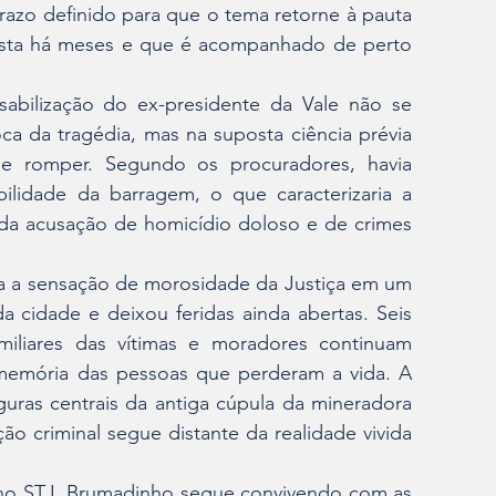
azo definido para que o tema retorne à pauta 
sta há meses e que é acompanhado de perto 
sabilização do ex-presidente da Vale não se 
 da tragédia, mas na suposta ciência prévia 
se romper. Segundo os procuradores, havia 
ilidade da barragem, o que caracterizaria a 
 da acusação de homicídio doloso e de crimes 
 a sensação de morosidade da Justiça em um 
 cidade e deixou feridas ainda abertas. Seis 
liares das vítimas e moradores continuam 
memória das pessoas que perderam a vida. A 
guras centrais da antiga cúpula da mineradora 
o criminal segue distante da realidade vivida 
no STJ, Brumadinho segue convivendo com as 