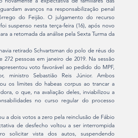
do novamente a expectativa de familiares das 
guardam avanços na responsabilização penal 
rego do Feijão. O julgamento do recurso 
oi suspenso nesta terça-feira (16), após novo 
ara a retomada da análise pela Sexta Turma da 
havia retirado Schvartsman do polo de réus do 
e 272 pessoas em janeiro de 2019. Na sessão 
i apresentou voto favorável ao pedido do MPF, 
, ministro Sebastião Reis Júnior. Ambos 
ou os limites do habeas corpus ao trancar a 
ra, o que, na avaliação deles, inviabilizou a 
nsabilidades no curso regular do processo 
u a dois votos a zero pela reinclusão de Fábio 
ativa de desfecho voltou a ser interrompida 
o solicitar vista dos autos, suspendendo 