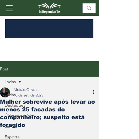
Post
Todas
Moisés Oliveira
Todas
15 de set. de 2025
Mulher sobrevive após levar ao
Destaques
menos 25 facadas do
Últimas notícias
companheiro; suspeito está
foragido
Gerais
Esporte