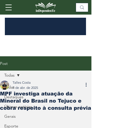
Post
Todas
Talles Costa
Todas
7 de abr. de 2025
MPF investiga atuação da
Destaques
Mineral do Brasil no Tejuco e
Últimas notícias
cobra respeito à consulta prévia
Gerais
Esporte