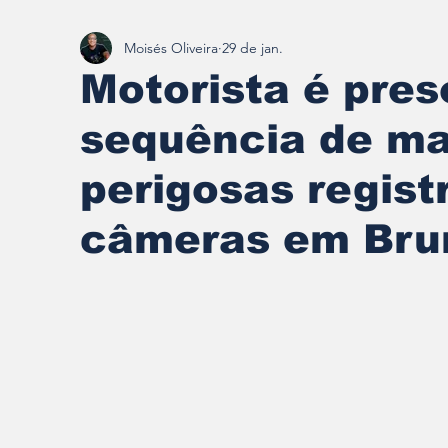
Moisés Oliveira
29 de jan.
Redescobrindo Brumadinho
Motorista é pres
sequência de m
perigosas regist
câmeras em Bru