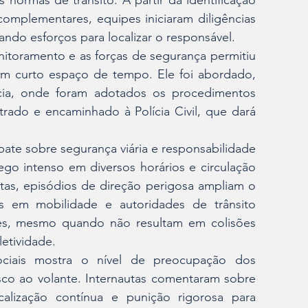
normas de trânsito. A partir da identificação 
mplementares, equipes iniciaram diligências 
ndo esforços para localizar o responsável.
itoramento e as forças de segurança permitiu 
em curto espaço de tempo. Ele foi abordado, 
cia, onde foram adotados os procedimentos 
trado e encaminhado à Polícia Civil, que dará 
te sobre segurança viária e responsabilidade 
go intenso em diversos horários e circulação 
stas, episódios de direção perigosa ampliam o 
as em mobilidade e autoridades de trânsito 
es, mesmo quando não resultam em colisões 
etividade.
ciais mostra o nível de preocupação dos 
o ao volante. Internautas comentaram sobre 
lização contínua e punição rigorosa para 