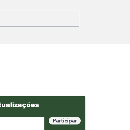
asolina? O
Agência Nacional de
ça
Mineração cobra R$17,7
 para
bilhões da Vale por
colha na hora
royalties da exploração
r
mineral
tualizações
Participar