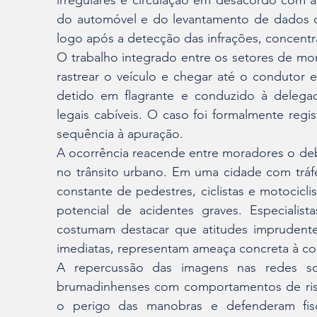
irregulares e circulação em desacordo com as 
do automóvel e do levantamento de dados co
logo após a detecção das infrações, concentra
O trabalho integrado entre os setores de mon
rastrear o veículo e chegar até o condutor 
detido em flagrante e conduzido à delega
legais cabíveis. O caso foi formalmente regis
sequência à apuração.
A ocorrência reacende entre moradores o deba
no trânsito urbano. Em uma cidade com tráfe
constante de pedestres, ciclistas e motocicli
potencial de acidentes graves. Especialist
costumam destacar que atitudes imprudent
imediatas, representam ameaça concreta à col
A repercussão das imagens nas redes so
brumadinhenses com comportamentos de risc
o perigo das manobras e defenderam fisca