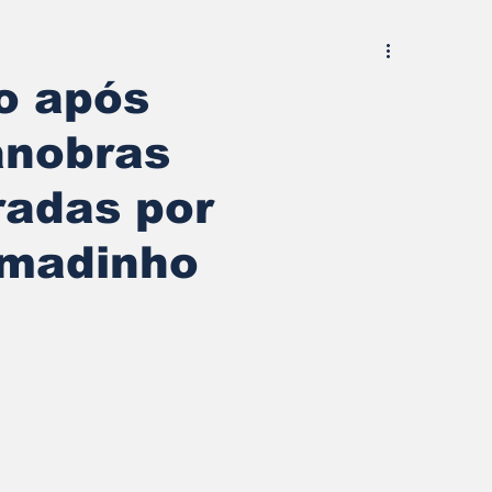
o após
anobras
radas por
madinho