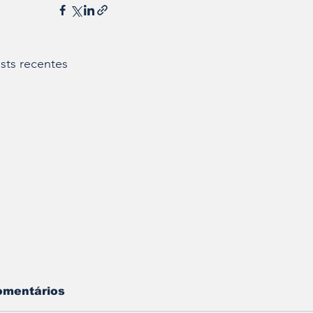
sts recentes
omentários