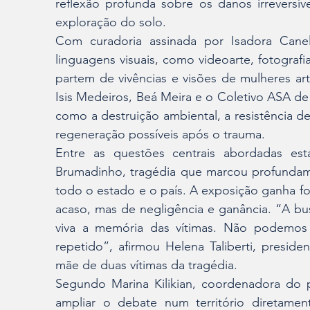
reflexão profunda sobre os danos irreversí
exploração do solo.
Com curadoria assinada por Isadora Canel
linguagens visuais, como videoarte, fotografia
partem de vivências e visões de mulheres arti
Isis Medeiros, Beá Meira e o Coletivo ASA d
como a destruição ambiental, a resistência d
regeneração possíveis após o trauma.
Entre as questões centrais abordadas e
Brumadinho, tragédia que marcou profundam
todo o estado e o país. A exposição ganha for
acaso, mas de negligência e ganância. “A bu
viva a memória das vítimas. Não podemos 
repetido”, afirmou Helena Taliberti, preside
mãe de duas vítimas da tragédia.
Segundo Marina Kilikian, coordenadora do pr
ampliar o debate num território diretament