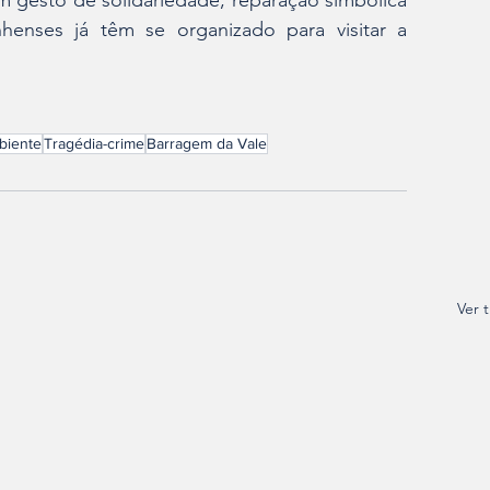
 gesto de solidariedade, reparação simbólica 
henses já têm se organizado para visitar a 
biente
Tragédia-crime
Barragem da Vale
Ver 