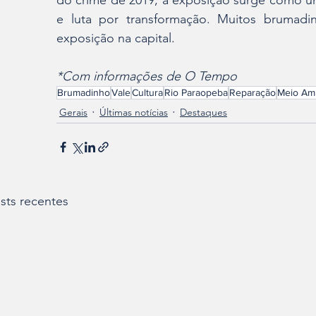
do crime de 2019, a exposição surge como um
e luta por transformação. Muitos brumadin
exposição na capital.
*Com informações de O Tempo 
Brumadinho
Vale
Cultura
Rio Paraopeba
Reparação
Meio Am
Gerais
Últimas notícias
Destaques
sts recentes