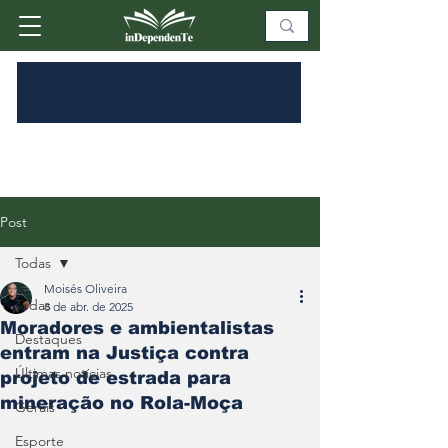
Post
Todas
Moisés Oliveira
Todas
8 de abr. de 2025
Moradores e ambientalistas
Destaques
entram na Justiça contra
Últimas notícias
projeto de estrada para
mineração no Rola-Moça
Gerais
Esporte