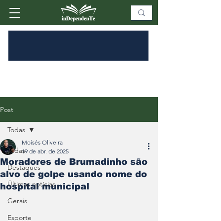
Post
Todas
Moisés Oliveira
Todas
19 de abr. de 2025
Moradores de Brumadinho são
Destaques
alvo de golpe usando nome do
Últimas notícias
hospital municipal
Gerais
Esporte