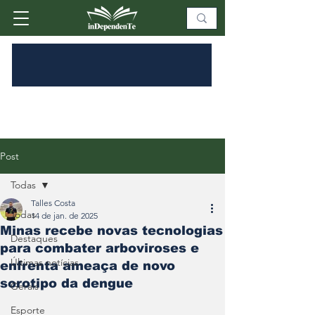
Post
Todas
Talles Costa
Todas
14 de jan. de 2025
Minas recebe novas tecnologias
Destaques
para combater arboviroses e
Últimas notícias
enfrenta ameaça de novo
sorotipo da dengue
Gerais
Esporte