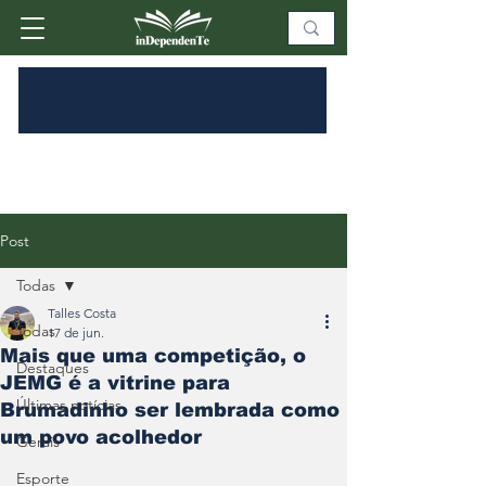
Post
Todas
Talles Costa
Todas
17 de jun.
Mais que uma competição, o
Destaques
JEMG é a vitrine para
Últimas notícias
Brumadinho ser lembrada como
um povo acolhedor
Gerais
Esporte