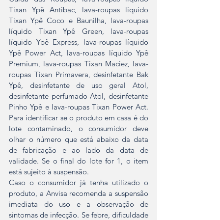
Tixan Ypê Antibac, lava-roupas líquido 
Tixan Ypê Coco e Baunilha, lava-roupas 
líquido Tixan Ypê Green, lava-roupas 
líquido Ypê Express, lava-roupas líquido 
Ypê Power Act, lava-roupas líquido Ypê 
Premium, lava-roupas Tixan Maciez, lava-
roupas Tixan Primavera, desinfetante Bak 
Ypê, desinfetante de uso geral Atol, 
desinfetante perfumado Atol, desinfetante 
Pinho Ypê e lava-roupas Tixan Power Act. 
Para identificar se o produto em casa é do 
lote contaminado, o consumidor deve 
olhar o número que está abaixo da data 
de fabricação e ao lado da data de 
validade. Se o final do lote for 1, o item 
está sujeito à suspensão.
Caso o consumidor já tenha utilizado o 
produto, a Anvisa recomenda a suspensão 
imediata do uso e a observação de 
sintomas de infecção. Se febre, dificuldade 