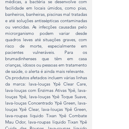
médicas, a bactéria se desenvolve com 
facilidade em locais úmidos, como pias, 
banheiros, banheiras, piscinas mal tratadas 
e até soluções antissépticas contaminadas 
ou vencidas. As infecções causadas pelo 
microrganismo podem variar desde 
quadros leves até situações graves, com 
risco de morte, especialmente em 
pacientes vulneráveis. Para os 
brumadinhenses que têm em casa 
crianças, idosos ou pessoas em tratamento 
de saúde, o alerta é ainda mais relevante.
Os produtos afetados incluem várias linhas 
da marca: lava-louças Ypê Clear Care, 
lava-louças com Enzimas Ativas Ypê, lava-
louças Ypê, lava-louças Ypê Toque Suave, 
lava-louças Concentrado Ypê Green, lava-
louças Ypê Clear, lava-louças Ypê Green, 
lava-roupas líquido Tixan Ypê Combate 
Mau Odor, lava-roupas líquido Tixan Ypê 
Cuida das Roupas, lava-roupas líquido 