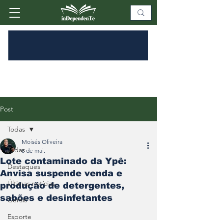
Post
Todas
Moisés Oliveira
Todas
8 de mai.
Lote contaminado da Ypê:
Destaques
Anvisa suspende venda e
Últimas notícias
produção de detergentes,
sabões e desinfetantes
Gerais
Esporte