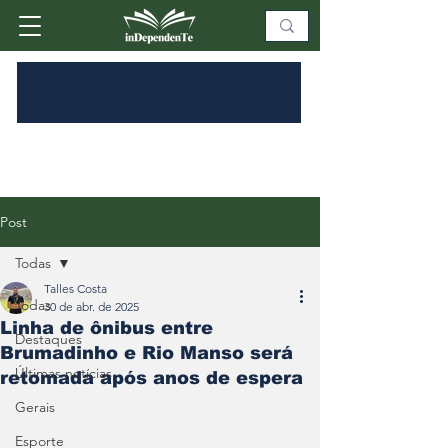
Post
Todas
Talles Costa
Todas
30 de abr. de 2025
Linha de ônibus entre
Destaques
Brumadinho e Rio Manso será
Últimas notícias
retomada após anos de espera
Gerais
Esporte