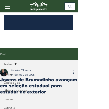
Post
Todas
Moisés Oliveira
Todas
14 de mai. de 2025
Jovens de Brumadinho avançam
Destaques
em seleção estadual para
Últimas notícias
estudar no exterior
Gerais
Esporte