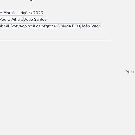
e Morais
eleições 2026
Pedro Aihara
João Santos
briel Azevedo
política regional
Greyce Elias
João Vítor
Ver 