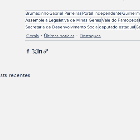
Brumadinho
Gabriel Parreiras
Portal Independente
Guilherm
Assembleia Legislativa de Minas Gerais
Vale do Paraopeba
Secretaria de Desenvolvimento Social
deputado estadual
Ga
Gerais
Últimas notícias
Destaques
sts recentes