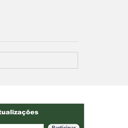
asolina? O
Agência Nacional de
ça
Mineração cobra R$17,7
 para
bilhões da Vale por
colha na hora
royalties da exploração
r
mineral
tualizações
Participar