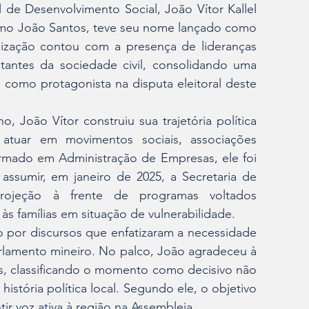
de Desenvolvimento Social, João Vítor Kallel 
omo João Santos, teve seu nome lançado como 
ização contou com a presença de lideranças 
ntantes da sociedade civil, consolidando uma 
 como protagonista na disputa eleitoral deste 
 João Vítor construiu sua trajetória política 
atuar em movimentos sociais, associações 
Formado em Administração de Empresas, ele foi 
assumir, em janeiro de 2025, a Secretaria de 
rojeção à frente de programas voltados 
 às famílias em situação de vulnerabilidade.
 por discursos que enfatizaram a necessidade 
rlamento mineiro. No palco, João agradeceu à 
s, classificando o momento como decisivo não 
história política local. Segundo ele, o objetivo 
ir voz ativa à região na Assembleia.