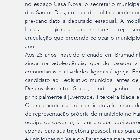
no espaço Casa Nova, o secretário municipal 
dos Santos Dias, conhecido politicamente c
pré-candidato a deputado estadual. A mobil
locais e regionais, parlamentares e represe
articulação que pretende colocar o município
ano.
Aos 28 anos, nascido e criado em Brumadinho,
ainda na adolescência, quando passou a 
comunitárias e atividades ligadas à igreja. 
candidato ao Legislativo municipal antes de 
Desenvolvimento Social, onde ganhou p
principalmente à juventude, à terceira idade e
O lançamento da pré-candidatura foi marcado
de representação própria do município no Pa
equipe de governo, à família e aos apoiadore
apenas para sua trajetória pessoal, mas para a 
é unir forças no Vale do Paraopeba para garant