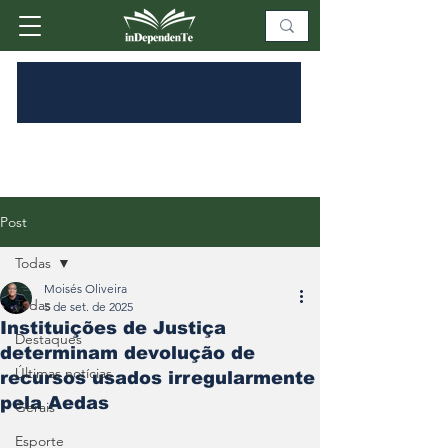
Post
Todas
Moisés Oliveira
Todas
5 de set. de 2025
Instituições de Justiça
Destaques
determinam devolução de
Últimas notícias
recursos usados irregularmente
pela Aedas
Gerais
Esporte