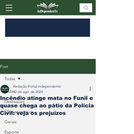
Post
Todas
Redação Portal Independente
Todas
12 de ago. de 2024
Incêndio atinge mata no Funil e
Destaques
quase chega ao pátio da Policia
Últimas notícias
Civil: veja os prejuízos
Gerais
Esporte