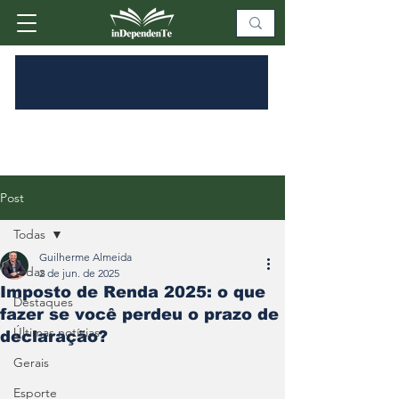
Post
Todas
Guilherme Almeida
Todas
2 de jun. de 2025
Imposto de Renda 2025: o que
Destaques
fazer se você perdeu o prazo de
Últimas notícias
declaração?
Gerais
Esporte