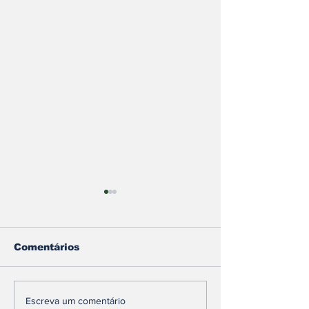
Comentários
Etanol ou gasolina?
Agência Naci
Escreva um comentário