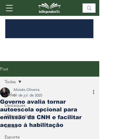
Post
Todas
Moisés Oliveira
Todas
31 de jul. de 2025
Governo avalia tornar
Destaques
autoescola opcional para
Últimas notícias
emissão da CNH e facilitar
acesso à habilitação
Gerais
Esporte