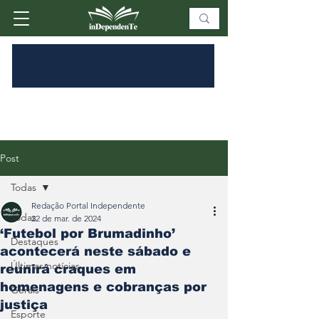
Post
Todas
Redação Portal Independente
Todas
22 de mar. de 2024
‘Futebol por Brumadinho’
Destaques
acontecerá neste sábado e
Últimas notícias
reunirá craques em
homenagens e cobranças por
Gerais
justiça
Esporte