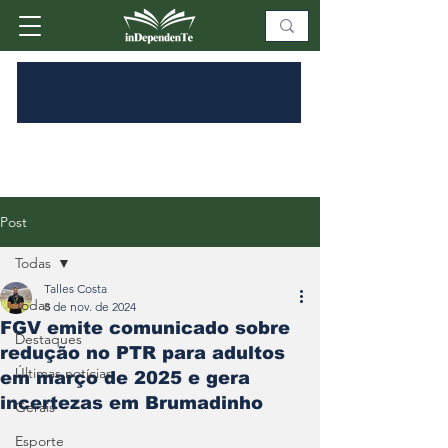
Post
Todas
Talles Costa
Todas
8 de nov. de 2024
FGV emite comunicado sobre
Destaques
redução no PTR para adultos
Últimas notícias
em março de 2025 e gera
incertezas em Brumadinho
Gerais
Esporte