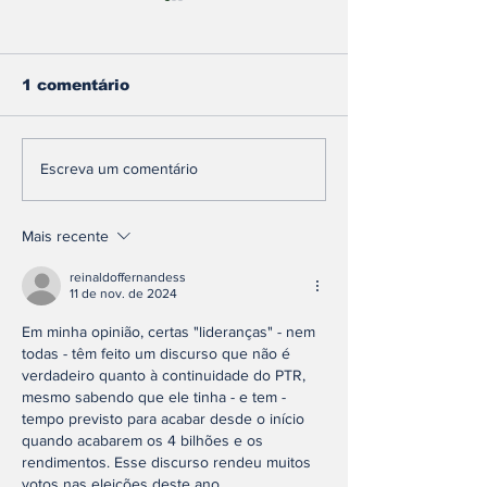
1 comentário
Etanol ou gasolina?
Agência Naci
Escreva um comentário
O TEMPO lança
Mineração co
calculadora para
R$17,7 bilhõe
facilitar escolha na
Vale por roya
Mais recente
hora de abastecer
exploração m
reinaldoffernandess
11 de nov. de 2024
Em minha opinião, certas "lideranças" - nem 
todas - têm feito um discurso que não é 
verdadeiro quanto à continuidade do PTR, 
mesmo sabendo que ele tinha - e tem - 
tempo previsto para acabar desde o início 
quando acabarem os 4 bilhões e os 
rendimentos. Esse discurso rendeu muitos 
votos nas eleições deste ano, 