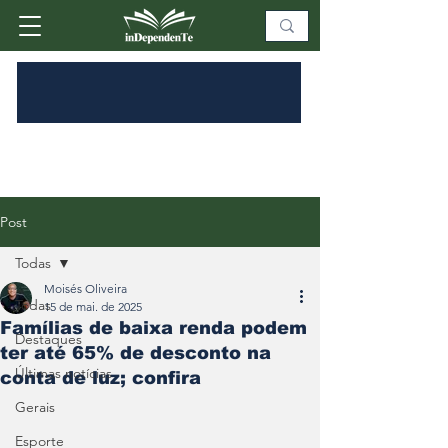
Post
Todas
Moisés Oliveira
Todas
15 de mai. de 2025
Famílias de baixa renda podem
Destaques
ter até 65% de desconto na
Últimas notícias
conta de luz; confira
Gerais
Esporte